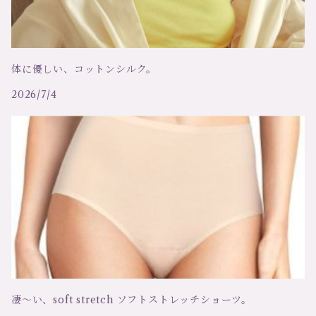
シモームペレール ＳＩＭＯＮＥ ＰＥＲＥＬＥ
キャミソール
リトラッティ RITRATTI
トップス
体に優しい、コットンシルク。
2026/7/4
コットンクラブ、RCコレクション
ボディ
アリアンヌ
ドレス、ワンピース
アートマリア、マディバ
ローブ、ガウン
テア
ガーターベルト
アンドレ サルダ
カーディガン
凄～い、soft stretch ソフトストレッチショーツ。