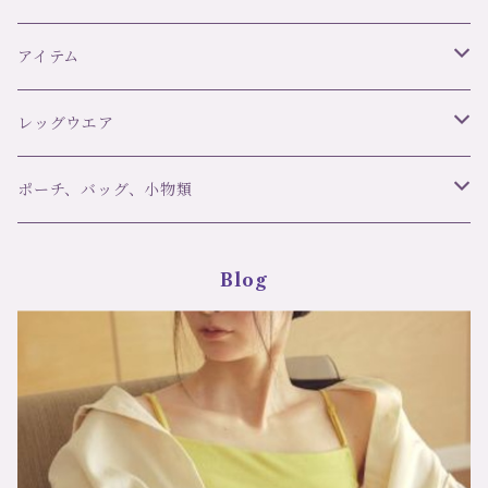
気分アップ プレゼント
ティドレス CFL2105
誕生日 記念日 ノースリ
サイズ：２サイズ カラ
ーブワンピース CFL220
ー：レッド/ホワイトレー
リズ・シャルメル LISE CHARMEL
アイテム
2 サイズ：２サイズ カ
ス 価格：29700円（送
ラー：ロイヤルブルー 価
料無料）
C42 ULTRA FEMININ
格：31900円（送料無料）
オーバドゥ AUBADE
ブラ＆ボトムセット
レッグウエア
ランジェリーク L’ANGELIQUE
スリップ・ベビードール
ブランド
ポーチ、バッグ、小物類
girardi ジラルディ
ポール＆ジョー Paul＆Joe
タンガ
アイテム
マスク
Blog
Trasparenzeトラスパレンツェ
デザインストッキング・タイツ
LJT Les Jupons de Tess
ナイティ
洗剤
定番ストッキング・タイツ
シバリス Sybaris
ショーツ
ソックス
コエミ COEMI
ブラ