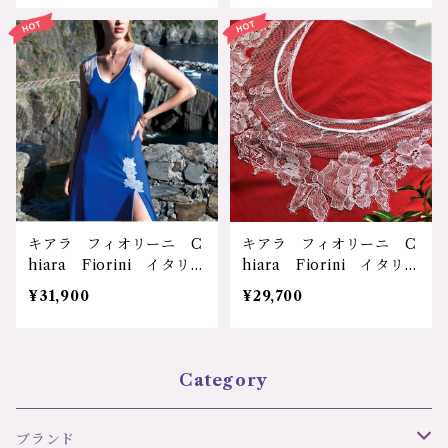
材 レース 吸湿性 通気
通気性 高級感 リゾー
性 高級感 リゾート ル
ト ルームウェア 部屋
ームウェア 部屋着 ナイ
着 可愛い ゆったり リ
ティ 可愛い セクシー
ラックス お家で過ごす
ゆったり リラックス お
楽しい気分 気分アップ
家で過ごす 楽しい気分
プレゼント 誕生日 記念
気分アップ プレゼント
日 ノースリーブワンピー
誕生日 記念日 ノースリ
ス CFL2209 サイズ：
ーブワンピース CFL220
２サイズ カラー：ペパー
2 サイズ：２サイズ カ
ミント/アクア 価格：25
ラー： 価格：29700円
300円（送料無料）
（送料無料）
キアラ フィオリーニ C
キアラ フィオリーニ C
hiara Fiorini イタリ
hiara Fiorini イタリア
ア ボローニャ 輸入 マ
製 ボローニャ 輸入 モ
¥31,900
¥29,700
イクロモダール 天然素
ダール 天然素材 通気
材 レース 吸湿性 通気
性 ソフトな肌触り レデ
性 高級感 リゾート ル
ィース レース 可愛い
ームウェア 部屋着 ナイ
ゆったり リラックス お
Category
ティ 可愛い セクシー
家で過ごす 気分アップ
ゆったり リラックス お
プレゼント 誕生日 結婚
家で過ごす 楽しい気分
お祝い レース付半袖ナイ
ブランド