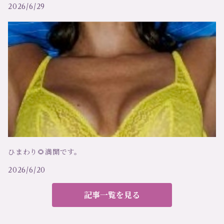
オスカリート
セーター
2026/6/29
キアラ フィオリーニ
ベスト
メゾンクローズ
スリーインワン（ビスチェ）
ツインセット
ルームウェア
ハンロ
ハーネス
ひまわり🌻満開です。
ルナディセタ
補正・矯正ブラ
2026/6/20
エクセリア
キャップ リボン
記事一覧を見る
クリスティ
レギンス（ロングパンツ）