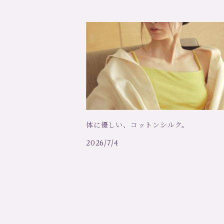
Trasparenzeトラスパレンツェ
デザインストッキング・タイツ
LJT Les Jupons de Tess
ナイティ
洗剤
定番ストッキング・タイツ
シバリス Sybaris
ショーツ
ソックス
コエミ COEMI
ブラ
シモームペレール ＳＩＭＯＮＥ ＰＥ
キャミソール
体に優しい、コットンシルク。
2026/7/4
リトラッティ RITRATTI
トップス
コットンクラブ、RCコレクション
ボディ
アリアンヌ
ドレス、ワンピース