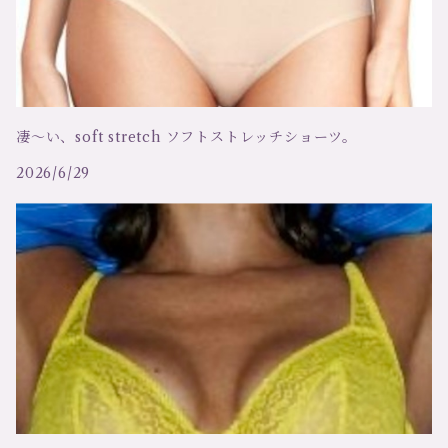
テア
ガーターベルト
アンドレ サルダ
カーディガン
凄～い、soft stretch ソフトストレッチショーツ。
オスカリート
セーター
2026/6/29
キアラ フィオリーニ
ベスト
メゾンクローズ
スリーインワン（ビスチェ）
ツインセット
ルームウェア
ハンロ
ハーネス