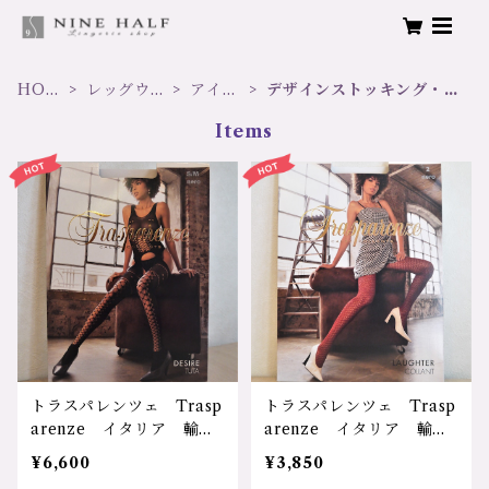
HOM
レッグウエ
アイテ
デザインストッキング・タ
E
ア
ム
イツ
Items
トラスパレンツェ Trasp
トラスパレンツェ Trasp
arenze イタリア 輸入
arenze イタリア 輸入
ランジェリー レディー
ランジェリー レディー
¥6,600
¥3,850
ス メッシュ あみめ 網
ス デザインメッシュ柄