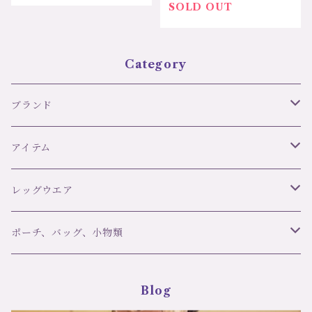
目 可愛い サスペンダ
可愛い クロッチ付き 保
SOLD OUT
ー セクシー 気分アッ
温 寒さ対策 気分アッ
プ プレゼント ギフト
プ プレゼント ギフト
クリスマス バレンタイ
誕生日 クリスマス バレ
Category
ン ブラック ボディスト
ンタイン ブラック 大柄
ッキング DESIRE サイ
メッシュタイツ LAUGH
ズ：S/Mサイズ カラー：
TER サイズ：2サイズ
ブランド
ブラック 価格：6600円
カラー：ブラック 価格：
3850円
リズ・シャルメル LISE CHARMEL
アイテム
C42 ULTRA FEMININ
オーバドゥ AUBADE
ブラ＆ボトムセット
レッグウエア
ランジェリーク L’ANGELIQUE
スリップ・ベビードール
ブランド
ポーチ、バッグ、小物類
girardi ジラルディ
ポール＆ジョー Paul＆Joe
タンガ
アイテム
マスク
Blog
Trasparenzeトラスパレンツェ