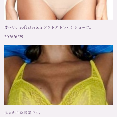
テア
ガーターベルト
アンドレ サルダ
カーディガン
凄～い、soft stretch ソフトストレッチショーツ。
オスカリート
セーター
2026/6/29
キアラ フィオリーニ
ベスト
メゾンクローズ
スリーインワン（ビスチェ）
ツインセット
ルームウェア
ハンロ
ハーネス
ひまわり🌻満開です。
ルナディセタ
補正・矯正ブラ