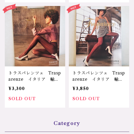
目 可愛い サスペンダ
ラワー 可愛い セクシ
ー セクシー 気分アッ
ー クロッチ付き 気分ア
プ プレゼント ギフト
ップ プレゼント ギフ
クリスマス バレンタイ
ト クリスマス バレンタ
ン ブラック ボディスト
イン コスメ/ブラック
ッキング DESIRE サイ
花柄タイツ パンティスト
ズ：S/Mサイズ カラー：
ッキング Loving サイ
ブラック 価格：6600円
ズ：2サイズ カラー：ヌ
ード/ブラック 価格：40
70円
トラスパレンツェ Trasp
トラスパレンツェ Trasp
arenze イタリア 輸入
arenze イタリア 輸入
ランジェリー レディー
ランジェリー レディー
¥3,300
¥3,850
ス ジオメトリック柄 マ
ス デザインメッシュ柄
ルチ柄 可愛い クロッチ
可愛い クロッチ付き 保
SOLD OUT
SOLD OUT
付き 保温 寒さ対策 気
温 寒さ対策 気分アッ
分アップ プレゼント ギ
プ プレゼント ギフト
フト 誕生日 クリスマ
誕生日 クリスマス バレ
Category
ス バレンタイン グレ
ンタイン ブラック 大柄
ー 柄タイツ GAIETY
メッシュタイツ LAUGH