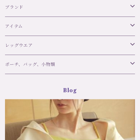
サイズ：2サイズ カラ
TER サイズ：2サイズ
ブランド
ー：グレー 価格：3300
カラー：ブラック 価格：
円
3850円
リズ・シャルメル LISE CHARMEL
アイテム
C42 ULTRA FEMININ
オーバドゥ AUBADE
ブラ＆ボトムセット
レッグウエア
ランジェリーク L’ANGELIQUE
スリップ・ベビードール
ブランド
ポーチ、バッグ、小物類
girardi ジラルディ
ポール＆ジョー Paul＆Joe
タンガ
アイテム
マスク
Blog
Trasparenzeトラスパレンツェ
デザインストッキング・タイツ
LJT Les Jupons de Tess
ナイティ
洗剤
定番ストッキング・タイツ
シバリス Sybaris
ショーツ
ソックス