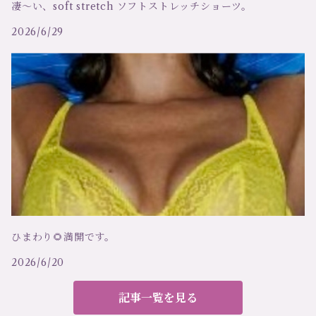
凄～い、soft stretch ソフトストレッチショーツ。
オスカリート
セーター
2026/6/29
キアラ フィオリーニ
ベスト
メゾンクローズ
スリーインワン（ビスチェ）
ツインセット
ルームウェア
ハンロ
ハーネス
ひまわり🌻満開です。
ルナディセタ
補正・矯正ブラ
2026/6/20
エクセリア
キャップ リボン
記事一覧を見る