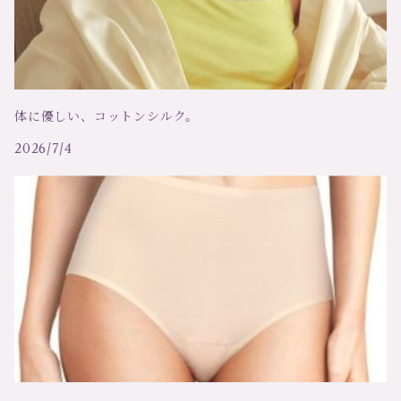
コエミ COEMI
ブラ
シモームペレール ＳＩＭＯＮＥ ＰＥＲＥＬＥ
キャミソール
リトラッティ RITRATTI
トップス
体に優しい、コットンシルク。
2026/7/4
コットンクラブ、RCコレクション
ボディ
アリアンヌ
ドレス、ワンピース
アートマリア、マディバ
ローブ、ガウン
テア
ガーターベルト
アンドレ サルダ
カーディガン