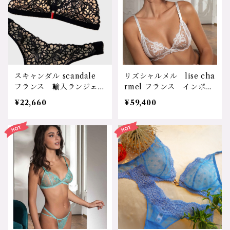
ビリ 敏感肌 低刺激 ア
ス 乳がん術後ブラ、授乳
レルギー 30代 40代
時ブラ リハビリ 敏感
50代 60代 プレゼン
肌 エコ 環境 プレゼン
ト 母の日 敬老の日 ワ
ト 母の日 誕生日 敬老
コール wacoal パット
の日 ワコール wacoal
付ブラキャミソール UI
パット付ブラキャミソー
H-501GY サイズ：XSサ
ル UIH-501 サイズ：X
スキャンダル scandale
リズシャルメル lise cha
イズ、Ｓサイズ Ｍサイ
Sサイズ、Ｓサイズ Ｍサ
フランス 輸入ランジェリ
rmel フランス インポー
ズ カラー：グレー 価
イズ カラー：レッド 価
ー 100%eco fabrics 安
トランジェリー 輸入下
格：14300円（送料無料）
格：14300円（送料無料）
¥22,660
¥59,400
心素材 体に優しい レー
着 ”bellissime amou
ス セクシー 可愛い ア
r"シリーズ 高級ランジェ
クセサリー 美しいランジ
リー クリスタル ゴール
ェリー 楽しい フロント
ドリング 高級レース 花
ホック ソフトブラ ブラ
柄 刺繡 フリル 可愛
ック プレゼント パット
い 美しい 魅力的 セク
付きトライアングルブラ/
シー エレガント ソフト
タンガ BTR005/PST00
ブラ トライアングル シ
3 サイズ：Ｓサイズ/Mサ
ャンパン プレゼント 誕
イズ カラー：ブラック
生日 クリスマス バレン
価格：22660円（送料無
タイン 三角ブラ/タン
料）
ガ 6532/0532 サイ