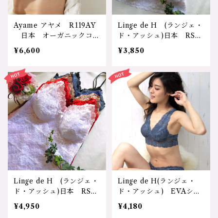
価格：16500円（送料無
料）
Ayame アヤメ R119AY
Linge de H (ランジェ・
日本 オーガニックコッ
ド・アッシュ)日本 RS71
トン使用 パット付トライ
2 総レースパット付ソフ
¥6,600
¥3,850
アングルブラ サイズ：Ｍ
トブラ サイズ：Ｍ・Ｌサ
サイズ、Ｌサイズ カラ
イズ カラー：ホワイト、
ー：1.ｳｸﾞｲｽ 2.ﾐﾓｻﾞ 3.ｱ
ピンク、モカ、レッド、ネ
ﾛｴ 4.ｱﾔﾒ 5.ｽｽ 価格：6
イビー、ユーログレー、ブ
600円（送料無料）
ラック 価格：3850円
（送料無料）
Linge de H (ランジェ・
Linge de H(ランジェ・
ド・アッシュ)日本 RS72
ド・アッシュ) EVAシリ
1 総レースパット付キャ
ーズ RS730 レースパッ
¥4,950
¥4,180
ミソールブラ(ブラトッ
ト付ソフトブラ サイズ