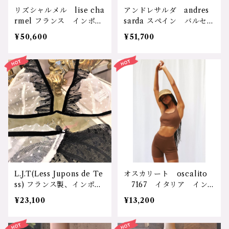
ズ：2サイズ/１サイズ
リズシャルメル lise cha
アンドレサルダ andres
カラー：シャンパン 価
rmel フランス インポー
sarda スペイン バルセロ
格：59400円（送料無
トランジェリー 輸入ラン
ナ ”nan"シリーズ イン
¥50,600
¥51,700
料）
ジェリー 下着 ”prince
ポートランジェリー 高級
sse iris"シリーズ 高級ラ
レース チュール 高級素
ンジェリー レース 花
材 ストレッチ 美しい
柄 スワロフスキークリス
ドット 水玉 可愛い セ
タル 刺繍 レース 可愛
クシー ゴールド ソフト
い エレガント 三角ブ
ブラ ブルー プレゼン
ラ ソフトブラ ターコイ
ト 誕生日 三角ブラ ノ
ズ ブルー プレゼント
ンワイヤートライアングル
誕生日 クリスマス バレ
ブラ AS3312619/55 サ
ンタイン トライアングル
イズ：Mｻｲｽﾞ/38ｻｲｽﾞ カ
ブラ／タンガ 6581/0581
ラー：ブルー 価格：517
サイズ：２サイズ/２サ
00円（送料無料）
イズ カラー：アクア
L.J.T(Less Jupons de Te
オスカリート oscalito
価格：50600円（送料無
ss) フランス製、インポー
7167 イタリア イン
料）
トランジェリー、輸入ラン
ポート 輸入下着 Filos
¥23,100
¥13,200
ジェリー チュールレー
cozia コットン100%
ス ドット フリル リボ
天然素材 通気性 汗取
ン 可愛い セクシー レ
り 清潔 体臭 敏感肌