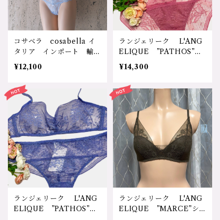
トなしソフトブラ UIH-
4300円（送料無料）
032 サイズ：B70,B75
カラー：ブラック ホワイ
ト 価格：14300円（送料
コサベラ cosabella イ
ランジェリーク L'ANG
無料）
タリア インポート 輸入
ELIQUE ”PATHOS”シ
ランジェリー 総レース
リーズ 日本 リバーレー
¥12,100
¥14,300
ストレッチ パット無し
ス 花柄 可愛い 軽い
フック無し リラックス
自然なバスト 機能性 実
ゆったり 可愛い プレゼ
用性 安心 体に優しい
ント 誕生日 クリスマ
リラックス 30代 40
ス バレンタイン 母の
代 50代 60代 ナイト
日 レースソフトブ NE
ブラ 乳癌術後ブラ 授乳
VER1301 サイズ：M カ
ブラ ソフトブラ 三角ブ
ラー：ブルー、ネイビー、
ラ ローズ ミント パー
レッド、ブラック 価格：
プル プレゼント ノンワ
12100円（送料無料）
イヤーパットブラ LICA
774 サイズ：M.L.XL
カラー：1.ﾌｫｷﾞｰﾛｰｽﾞ 2.ﾐ
ﾝﾄｸﾞﾘｰﾝ 3.ｼｬﾙﾄﾞﾝ 価
ランジェリーク L'ANG
ランジェリーク L'ANG
格：14300円（送料無料）
ELIQUE ”PATHOS”シ
ELIQUE ”MARCE”シ
リーズ 日本 リバーレー
リーズ 日本 ストレッチ