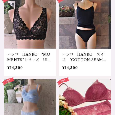
ディース ゆったり 女子
低刺激 20代 30代 40
力 気分アップ モノトー
代 ストレスフリー 可愛
ン トライアングル ホル
い ベージュ カーキ ジ
ターネックソフトブラ/タ
ム エクササイズ ソフト
ンガのセット lov5001/2
ブラ クロップドトップ
002 サイズ：s/sｻｲｽﾞ
ブラレット 7167 ｻｲｽﾞ:
価格：23100円（送料無
2ｻｲｽﾞ ３ｻｲｽﾞ カラー：
料）
1.ブラウン、2.カーキ 価
格：13200円（送料無料）
ハンロ HANRO "MO
ハンロ HANRO スイ
MENTS”シリーズ UIH
ス "COTTON SEAML
032 スイス インポート
ESS”シリーズ UIH-501
¥14,300
¥14,300
ランジェリー 輸入下着
インポートランジェリ
レース ソフトなフィット
ー 輸入下着 コットン
感 締め付け軽減 肩ズレ
シルケット加工 ワコー
なし ノンストレス ゆっ
ル wacoal パット付ブ
たり リラックス 三角ブ
ラキャミソール UIH-50
ラ プレゼント 母の日
1 サイズ：XSサイズ、Ｓ
誕生日 バレンタイン ク
サイズ Ｍサイズ カラ
リスマス ワコール wa
ー：1.ベージュ、2.ブラッ
coal ノンワイヤーパッ
ク、３.ホワイト 価格：1