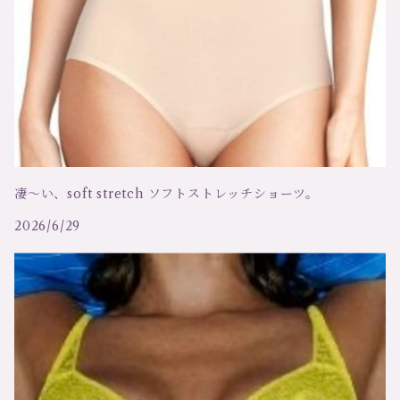
アリアンヌ
ドレス、ワンピース
アートマリア、マディバ
ローブ、ガウン
テア
ガーターベルト
アンドレ サルダ
カーディガン
凄～い、soft stretch ソフトストレッチショーツ。
オスカリート
セーター
2026/6/29
キアラ フィオリーニ
ベスト
メゾンクローズ
スリーインワン（ビスチェ）
ツインセット
ルームウェア