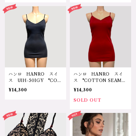
0円（送料無料）
ピンク 価格：32780円
（税込）送料無料
ハンロ HANRO スイ
ハンロ HANRO スイ
ス UIH-501GY "COT
ス "COTTON SEAML
TON SEAMLESS” 輸
ESS”シリーズ UIH-501
¥14,300
¥14,300
入ランジェリー コットン
インポートランジェリ
100% 綿 天然素材 通
ー 輸入下着 コットン1
SOLD OUT
気性 汗取り 清潔 安
00% 天然素材 通気
心 シルケット加工 光
性 汗取り シルケット加
沢 シンプル ストレスフ
工 光沢 丈夫 耐久性
リー リラックス 乳がん
シンプル ストレスフリ
術後ブラ、授乳ブラ リハ
ー ゆったり リラック