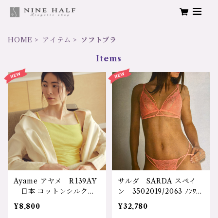
HOME
アイテム
ソフトブラ
Items
Ayame アヤメ R139AY
サルダ SARDA スペイ
日本 コットンシルク
ン 3502019/2063 ﾉﾝﾜｲﾔ
ソフトパット付ブラキャミ
ｰ.ﾉﾝﾊﾟﾃｯﾄﾌﾞﾗ/ﾀﾝｶﾞ サイ
¥8,800
¥32,780
ソール M/Lサイズ 880
ズ：S/S カラー：ピーチ