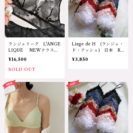
代 可愛い 美しいバス
アングルブラ パット付三
ト デイリー使用 グレ
角ブラ LITA727 サイ
ー イエロー レッド パ
ズ：M・Ｌｻｲｽﾞ カラ
ッド付きノンワイヤーブ
ー：１.ﾊﾟｳﾀﾞｰﾋﾟﾝｸ ２.ｸﾘ
ラ LIAA757 サイズ：M
ｰﾑ ３.ﾐｯﾄﾞﾅｲﾄｸﾞﾚｰ 価
サイズ、Lサイズ カラ
格：14850円（送料無料）
ー：1.ライトグレー 2.レ
ランジェリーク L'ANGE
Linge de H (ランジェ・
モンイエロー 3.アプリコ
LIQUE NEWテラスシ
ド・アッシュ) 日本 RS
ット 価格：13750円（送
リーズ Terrace NEW
712 "RSシリーズ” 総ス
¥16,500
¥3,850
料無料）
DESIGN 日本 リバー
トレッチレースパテット付
レース オールレース 締
ソフトブラ サイズ：Ｍサ
SOLD OUT
め付け軽減 ソフトな着け
イズ、Ｌサイズ カラー：
心地 寝る時ブラ 軽い
1.ホワイト、2.ピンク、3.
肩ズレしにくい 可愛い
モカ、4.レッド、5.ネイビ
セクシーな魅力 ソフトブ
ー、6.ユーログレー、7.ブ
ラ ノンワイヤーブラ ト
ラック 価格：3850円
ライアングルブラ ノンパ
（送料無料）
テット三角ブラ LITA82
7 サイズ：M・Ｌｻｲｽﾞ
カラー：１.ﾊﾟｳﾀﾞｰﾋﾟﾝｸ
２.ｸﾘｰﾑ ３.ﾐｯﾄﾞﾅｲﾄｸﾞﾚｰ