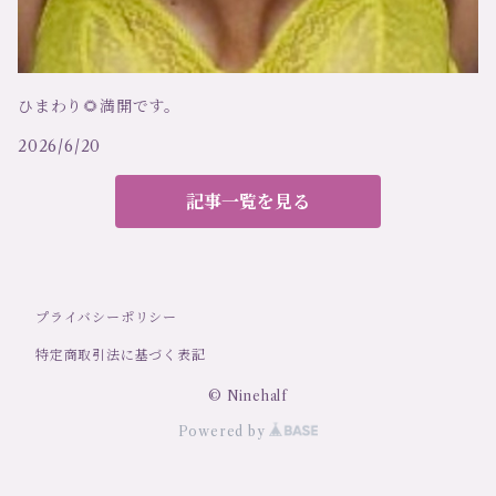
ハンロ
ハーネス
ひまわり🌻満開です。
ルナディセタ
補正・矯正ブラ
2026/6/20
エクセリア
キャップ リボン
記事一覧を見る
クリスティ
レギンス（ロングパンツ）
プライバシーポリシー
エスコラ
ソフトブラ
特定商取引法に基づく表記
コサベラ
ブラ付キャミソール
© Ninehalf
Powered by
V,I,P,A
ペチコート、キュロットパンツ