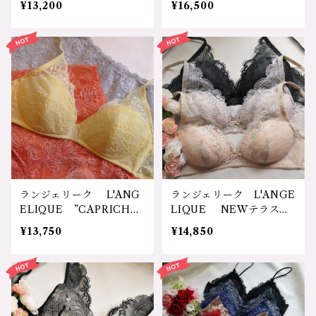
¥13,200
¥16,500
ス 花柄 可愛い セクシ
レース 高級 ソフト 軽
ー 軽い 自然なバスト
い 美しい 安心 可愛
機能性 実用性 安心 体
い 花柄 誕生日 プレゼ
に優しい 締め付けない
ント 20代ー70代 デイ
リラックス 30代 40
リー使用 ベージュ、カー
代 50代 60代 ナイト
キ、モスグリーン ノンワ
ブラ レースブラ ロー
イヤーブラ LIBA765 サ
ズ ミント パープル プ
イズ：M,Ｌ,XL カラ
レゼント ノンワイヤーノ
ー：1.ペールベージュ 2.
ンパテットブラ LICA87
カーキ 3.モスグリーン
4 サイズ：M.L カラ
価格：16500円（送料無
ー：1.ﾌｫｷﾞｰﾛｰｽﾞ 2.ﾐﾝﾄｸﾞ
料）
ﾘｰﾝ 3.ｼｬﾙﾄﾞﾝ 価格：13
ランジェリーク L'ANG
ランジェリーク L'ANGE
200円（送料無料）
ELIQUE ”CAPRICHO
LIQUE NEWテラスシ
SA"（気まぐれな）日本
リーズ Terrace NEW
¥13,750
¥14,850
ストレッチレース 花柄
DESIGN 日本 綿混素
コットン 軽い着け心地
材使用 リバーレース 締
バストに優しい 自然 リ
め付け軽減 脇肉流れ防
ラックス 寝る時ブラ ソ
止 寝る時ブラ 授乳ブ
フトブラ 20代 30代
ラ 乳癌術後ブラ 軽い
40代 50代 60代 70
ノンワイヤーブラ トライ