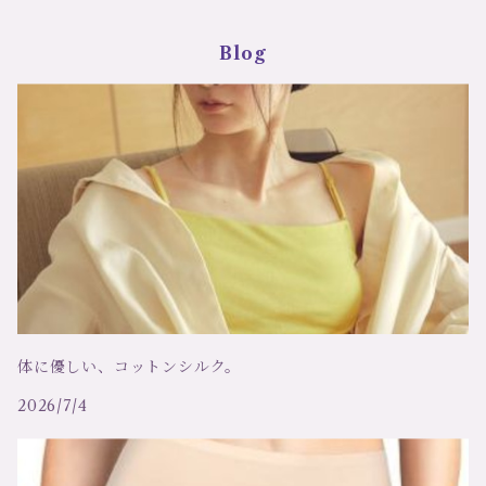
girardi ジラルディ
ポール＆ジョー Paul＆Joe
タンガ
アイテム
マスク
Blog
Trasparenzeトラスパレンツェ
デザインストッキング・タイツ
LJT Les Jupons de Tess
ナイティ
洗剤
定番ストッキング・タイツ
シバリス Sybaris
ショーツ
ソックス
コエミ COEMI
ブラ
シモームペレール ＳＩＭＯＮＥ ＰＥＲＥＬＥ
キャミソール
リトラッティ RITRATTI
トップス
体に優しい、コットンシルク。
2026/7/4
コットンクラブ、RCコレクション
ボディ