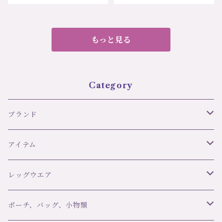
プ） サイズ：Ｍ・Ｌサイ
M、L 価格：4180円（送
ズ カラー：ホワイト、ピ
料無料）
ンク、モカ、レッド、ネイ
ビー、ユーログレー、ブラ
もっと見る
ック 価格：4950円（送
料無料）
Category
ブランド
リズ・シャルメル LISE CHARMEL
アイテム
C42 ULTRA FEMININ
オーバドゥ AUBADE
ブラ＆ボトムセット
レッグウエア
ランジェリーク L’ANGELIQUE
スリップ・ベビードール
ブランド
ポーチ、バッグ、小物類