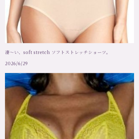
アートマリア、マディバ
ローブ、ガウン
テア
ガーターベルト
アンドレ サルダ
カーディガン
凄～い、soft stretch ソフトストレッチショーツ。
オスカリート
セーター
2026/6/29
キアラ フィオリーニ
ベスト
メゾンクローズ
スリーインワン（ビスチェ）
ツインセット
ルームウェア
ハンロ
ハーネス