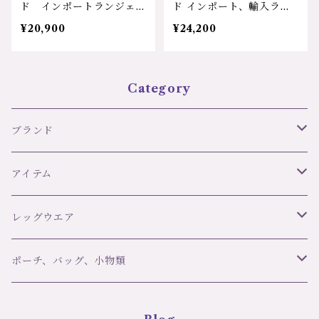
ド インポートランジェリ
ド インポート、輸入ラン
ー 輸入下着 ポリエステ
ジェリー、チュール レー
¥20,900
¥24,200
ルサテン 光沢 レース
ス サテンリボン ゆった
透け防止 気分アップ セ
り リラックスウェアー、
クシー 可愛い プレゼン
セクシーローブ、透け感
ト 誕生日 クリスマス
軽い 気分アップ 大人ラ
Category
スリップ ナイティドレス
ンジェリー メッシュ＆レ
㎝202302 サイズ：Ｓサ
ース長袖ローブ CM1818
イズ カラー：１，アイボ
25 サイズ：Ｓサイズ、
ブランド
リー ２，ブラック サイ
カラー：ブラック、価格：
ズ：Ｓサイズ 20900円
24200円
リズ・シャルメル LISE CHARMEL
アイテム
C42 ULTRA FEMININ
オーバドゥ AUBADE
ブラ＆ボトムセット
レッグウエア
ランジェリーク L’ANGELIQUE
スリップ・ベビードール
ブランド
ポーチ、バッグ、小物類
girardi ジラルディ
ポール＆ジョー Paul＆Joe
タンガ
アイテム
マスク