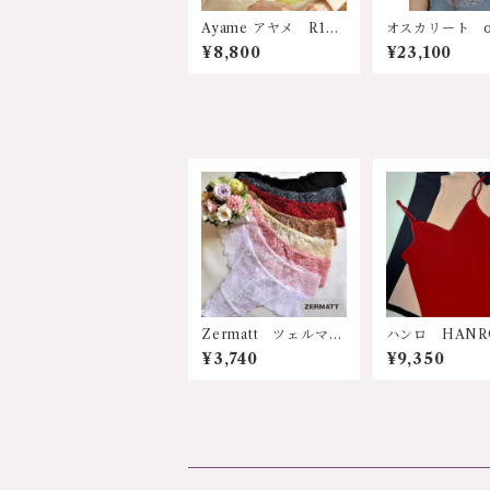
サイズ：Ｓサイズ
カラー：ブルー（ネイ
Ayame アヤメ R139
オスカリート osc
ビー） 価格：14300
AY 日本 コットンシ
o 3410-gy
円（送料無料）
¥8,800
¥23,100
ルク ソフトパット付
ア インポート
ブラキャミソール
ランジェリー 
M/Lサイズ 8800円
材 シルク メ
（送料無料）
ール 吸湿性 放湿性
速乾性 保温
冷え防止 乾
寒さ対策 防寒
症 敏感肌 
ストレスフリー
優しい フラン
レー レース 
ト サステナブ
レゼント ギフ
生日 クリスマ
の日 レース付
ンクトップ 341
サイズ：2ｻｲｽﾞ
Zermatt ツェルマッ
ハンロ HANR
ｲｽﾞ カラー：1
ト z1074 ストレッ
イス "COTTO
グレー 価格：2
¥3,740
¥9,350
チレース ヒップハング
AMLESS”シ
円（送料無料）
タンガ Mサイズ 日
UIH-001 イ
本製
トランジェリー
下着 コットン1
天然素材 ワ
ル wacoal 
ソール サイズ
サイズ、Ｓサイ