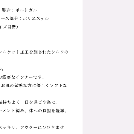
 製造：ポルトガル
レース部分：ポリエステル
イズ目安）
 シルケット加工を施されたシルクの
ル。
お洒落なインナーです。
、お肌の敏感な方に優しくソフトな
気持ちよく一日を過ごす為に。
ーメント編み、体への負担を軽減、
スッキリ、アウターにひびきませ