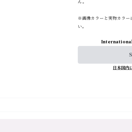
ん。
※画像カラーと実物カラー
い。
Internationa
S
日本国内