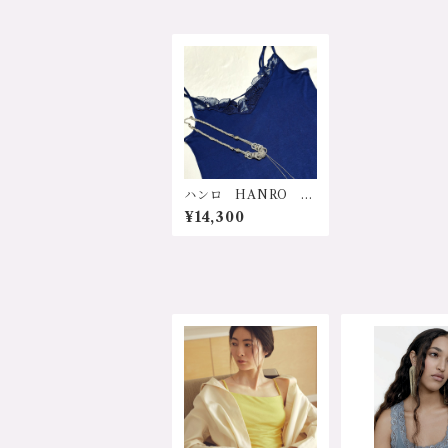
ハンロ HANRO ス
イス インポートラン
¥14,300
ジェリー 輸入下着
UIH-028 コットン1
00％ 天然素材 敏
感肌 低刺激 通気
性 暑さ対策 汗取
り 体臭 安心 清
潔 シルケケット加
工 シルクの光沢 軽
い ソフト ストレス
フリー ゆったり リ
ラックス プレゼン
ト 誕生日 母の日
デイリー WACOAL
ワコール レース付キ
ャミソール uih-028