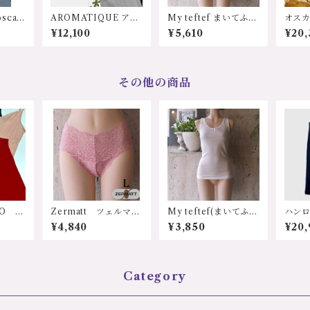
alit
AROMATIQUE アロ
My teftef まいてふて
オスカ
 イタリ
マティーク J784AR
ふ エアリーシリーズ
o 3
¥12,100
¥5,610
¥20,
 輸入
日本 シルク100%天
シルクコットン タン
イン
天然素
然素材 シルクリブキ
クトップ
着 FI
リノウ
ャミソール M/Ｌサ
コット
イズ 価格：12100円
素材
、保湿
（送料無料）
ース
その他の商品
燥防止
ップ 
 冷え
ズ カ
低刺激
ダー
 人に
価格：
ス カ
無料
ソフ
ル プ
ト 誕
ス 母
リブタ
0-gy
、3ｻ
O ス
Zermatt ツェルマッ
My teftef(まいてふて
ハンロ
.ユーロ
N SE
ト z1123L (旧1061)
ふ) ふわふわコット
イス UI
3100
¥4,840
¥3,850
¥20,
リーズ
レースショーツ L
ンシリーズ タンクト
olen
ンポー
サイズ 日本製 ジャ
ップ ノースリーブ
イン
 輸入
ストウェスト
ジェ
00%
ル 
コー
材 
Category
キャミ
対策
：XS
冷え
ズ Ｍ
肌 