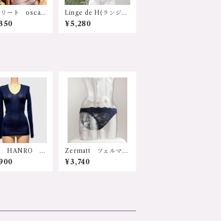
リート oscalit
Linge de H(ランジ
162 イタリア
ェ・ド・アッシュ) R
350
¥5,280
ポート 輸入下
S732 EVAシリーズ
LO SCOZIA
ソフトブラ付レース
ン100% 天然
キャミソール Ｍサイ
 リブコットンレ
ズ Ｌサイズ 価格：
付キャミソールト
5280円（送料無料）
サイズ：2サイ
ラー：1.ラベン
 2.ピスタチオ
20350円（送料
）
 HANRO ス
Zermatt ツェルマッ
H-300 "Wo
ト z2414 ブルータ
900
¥3,740
 Silk”シリーズ
グ 敏感肌用 ヒップ
ポート 輸入ラン
ハングショーツ Ｍサ
リー メリノウー
イズ 日本製
シルク 天然素
保温 保湿 寒さ
 防寒 冷え性
防止 温熱 敏感
低刺激 乾燥防