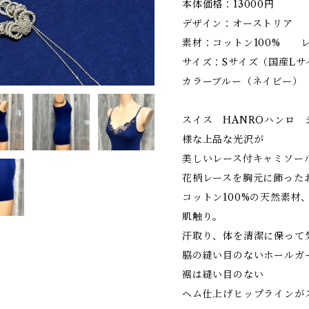
本体価格：13000円
デザイン：オーストリア
素材：コットン100% 
サイズ：Sサイズ（国産Lサ
カラーブルー（ネイビー）
スイス HANROハンロ
様な上品な光沢が
美しいレース付キャミソー
花柄レースを胸元に飾った
コットン100%の天然素材
肌触り。
汗取り、体を清潔に保って
脇の縫い目のないホールガ
裾は縫い目のない
ヘム仕上げヒップラインが