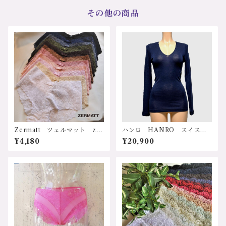
止 寒さ対策 防寒 冷え
ラー：1.ラベンダー 2.ピスタ
その他の商品
症 温熱 敏感肌 低刺激
チオ 価格：20350円（送料
ストレスフリー 人に優し
無料）
い ソフト 長袖シャツ サ
ステナブル プレゼント ギ
フト 誕生日 クリスマス
母の日 ホワイト リブ長袖
タートルネックトップ 3438
wh サイズ：2ｻｲｽﾞ、3ｻｲ
ｽﾞ カラー：1.ホワイト 2.オ
レンジ 3.ボルドー 価格：2
9700円（送料無料）
Zermatt ツェルマット z10
ハンロ HANRO スイス
64 ストレッチレース ヒップ
UIH-300 "Woolen Silk”シ
¥4,180
¥20,900
ハングボクサーショーツ M
リーズ インポート 輸入ラ
サイズ 日本製
ンジェリー メリノウール
シルク 天然素材 保温 保
湿 寒さ対策 防寒 冷え
性 冷え防止 温熱 敏感
肌 低刺激 乾燥防止 機能
的 リラックス 40代 50
代 60代 70代 エコ 母の
日 敬老日 Ｔシャツ ブラ
ック クリーム ワコール w
acoal シルクウール長袖シャ