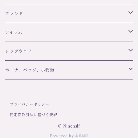
ブランド
リズ・シャルメル LISE CHARMEL
アイテム
C42 ULTRA FEMININ
オーバドゥ AUBADE
ブラ＆ボトムセット
レッグウエア
ランジェリーク L’ANGELIQUE
スリップ・ベビードール
ブランド
ポーチ、バッグ、小物類
girardi ジラルディ
ポール＆ジョー Paul＆Joe
タンガ
アイテム
マスク
プライバシーポリシー
Trasparenzeトラスパレンツェ
デザインストッキング・タイツ
LJT Les Jupons de Tess
ナイティ
洗剤
特定商取引法に基づく表記
定番ストッキング・タイツ
シバリス Sybaris
ショーツ
© Ninehalf
Powered by