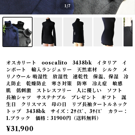
1
/7
オスカリート ooscalito 3438bk イタリア イ
ンポート 輸入ランジェリー 天然素材 シルク メ
リノウール 吸湿性 放湿性 速乾性 保温、保湿 冷
え防止 乾燥防止 寒さ対策 防寒 冷え症 敏感
肌 低刺激 ストレスフリー 人に優しい ソフト
長袖シャツ サステナブル プレゼント ギフト 誕
生日 クリスマス 母の日 リブ長袖タートルネック
トップ 3438bk サイズ：2ｻｲｽﾞ、3ｻｲｽﾞ カラー：
1.ブラック 価格：31900円（送料無料）
¥31,900