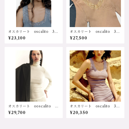
ト サステナブル プレゼン
ト ギフト 誕生日 クリス
マス 母の日 リブ長袖Ｖネ
ックトップ 3416-gy サイ
ズ：2ｻｲｽﾞ、3ｻｲｽﾞ カラー：
1.ユーログレー 価格：27500
円（送料無料）
オスカリート oscalito 341
オスカリート oscalito 341
0-gy イタリア インポー
6-sk イタリア インポー
¥23,100
¥27,500
ト 輸入ランジェリー 天然
ト 輸入ランジェリー 天然
素材 シルク メリノウール
素材 シルク メリノウール
吸湿性 放湿性 速乾性 保
吸湿性 放湿性 速乾性 保
温、保湿 冷え防止 乾燥防
温、保湿 冷え防止 乾燥防
止 寒さ対策 防寒 冷え
止 寒さ対策 防寒 冷え
症 敏感肌 低刺激 ストレ
症 敏感肌 低刺激 ストレ
スフリー 人に優しい フラ
スフリー 人に優しい フラ
ンス カレー レース ソフ
ンス カレー レース ソフ
ト サステナブル プレゼン
ト サステナブル プレゼン
ト ギフト 誕生日 クリス
ト ギフト 誕生日 クリス
マス 母の日 レース付リブ
マス 母の日 リブ長袖Ｖネ
タンクトップ 3410-gy サ
ックトップ 3416-sk サイ
イズ：2ｻｲｽﾞ、3ｻｲｽﾞ カラ
ズ：2ｻｲｽﾞ、3ｻｲｽﾞ カラー：
ー：1.ユーログレー 価格：2
1.スキン 2.ブラック 価格：
3100円（送料無料）
27500円（送料無料）
オスカリート ooscalito 3
オスカリート oscalito 316
438wh イタリア インポー
2 イタリア インポート 輸
¥29,700
¥20,350
ト 輸入ランジェリー 天然
入下着 FILO SCOZIA コッ
素材 シルク メリノウール
トン100% 天然素材 リブコ
吸湿性 放湿性 速乾性 保
ットンレース付キャミソール
温、保湿 冷え防止 乾燥防
トップ サイズ：2サイズ カ