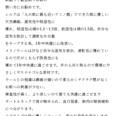
肌触りで敏感肌やお肌の
弱い方にお勧めです。
シルクは「人の肌に最も近いアミノ酸」でできた肌に優しい
天然繊維。通気性や吸湿性に
優れ、吸湿性は綿の1.3～1.5倍、放湿性は綿の1.5倍。余分な
湿気を放出して適度な水分量
をキープする為、1年中快適に心地良い。
メリノウールは汗など余分な湿気を放出、速乾性に優れてい
るので汗がこもらず防臭性にも
優れて1年中快適に過ごせます。羊から刈り取るので環境にや
さしくサステナブルな素材です。
ウールとの相違は繊維が細いので柔らかくチクチク感がなく
お肌への刺激が少ない。
保温性が高く、より涼しいので夏でも快適に過ごせます
タートルネックで首が暖められ、血行促進、筋肉の緊張緩和
につながります。