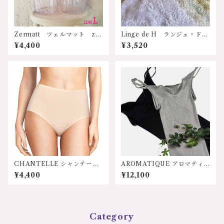
ツ UIH-300 サイズ：XS.
S. M カラー：1.クリーム
2.ブラック 3.ネイビー 価
格：20900円（送料無料）
Zermatt ツェルマット z2
Linge de H ランジェ・ド・
266L レース付サポートシ
アッシュ EL627 ELシリー
¥4,400
¥3,520
ョーツ Lサイズ 日本製
ズ、ソフトガードル サポー
トショーツ Mサイズ
CHANTELLE シャンテー
AROMATIQUE アロマティ
ル フランス C26470 ソ
ーク J784AR 日本 シルク1
¥4,400
¥12,100
フトストレッチショーツ 440
00%天然素材 シルクリブキ
0円（送料無料)
ャミソール M/Ｌサイズ 価
格：12100円（送料無料）
Category