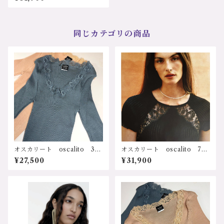
ト 輸入ランジェリー 天然
素材 シルク メリノウール
吸湿性 放湿性 速乾性 保
温、保湿 冷え防止 乾燥防
止 寒さ対策 防寒 冷え
同じカテゴリの商品
症 敏感肌 低刺激 ストレ
スフリー 人に優しい ソフ
ト 長袖シャツ サステナブ
ル プレゼント ギフト 誕
生日 クリスマス 母の日
リブ長袖タートルネックトッ
プ 3438bk サイズ：2ｻｲ
ｽﾞ、3ｻｲｽﾞ カラー：1.ブラッ
ク 価格：31900円（送料無
料）
オスカリート oscalito 341
オスカリート oscalito 770
6-gy イタリア インポー
1 イタリア インポート 輸
¥27,500
¥31,900
ト 輸入ランジェリー 天然
入下着 FILO SCOZIA コッ
素材 シルク メリノウール
トン100% 天然素材 リブコ
吸湿性 放湿性 速乾性 保
ットン半袖トップ サイズ：3
温、保湿 冷え防止 乾燥防
サイズ カラー：ブラック
止 寒さ対策 防寒 冷え
価格：31900円（送料無料）
症 敏感肌 低刺激 ストレ
スフリー 人に優しい フラ
ンス カレー レース ソフ