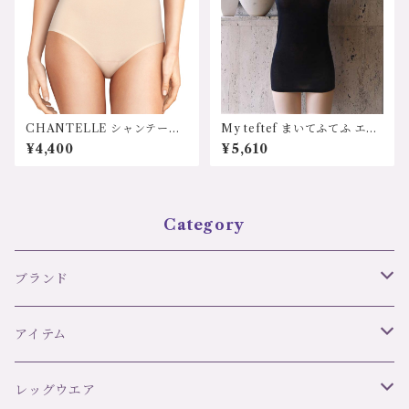
CHANTELLE シャンテー
My teftef まいてふてふ エア
ル フランス C26470 ソ
リーシリーズ シルクコット
¥4,400
¥5,610
フトストレッチショーツ 440
ン タンクトップ
0円（送料無料)
Category
ブランド
リズ・シャルメル LISE CHARMEL
アイテム
C42 ULTRA FEMININ
オーバドゥ AUBADE
ブラ＆ボトムセット
レッグウエア