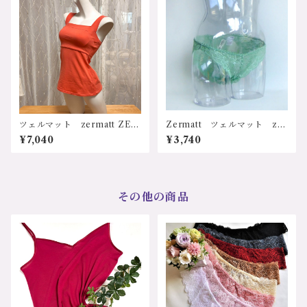
代 ホワイト ブラック パ
ット入り ノンレースブラ付
キャミソール ZE8178 サイ
ズ：Lサイズ カラー：1.ホワ
イト、2.ブラック 価格：748
0円（送料無料）
ツェルマット zermatt ZE81
Zermatt ツェルマット z10
78 日本製 国内生産 オー
69 ローライズ ヒップハ
¥7,040
¥3,740
ガニックコットン 天然素
ングショーツ Mサイズ 日
材 綿100%使用 立体設計
本製
体に良い 安心 ストレッ
チ 伸縮 ワンピース 20代
ー70代 ホワイト ブラッ
その他の商品
ク 全6色 パット入り ノン
レースブラ付キャミソール Z
E8178 サイズ：Ｍサイズ
カラー：ホワイト、ブラッ
ク、ブルーグレー、グレージ
ュ、ピンク、カーキ 価格：7
040円（送料無料）