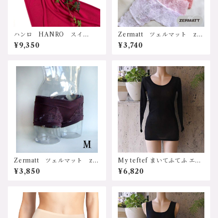
ハンロ HANRO スイ
Zermatt ツェルマット z10
ス "COTTON SEAMLES
74 ストレッチレース ヒップ
¥9,350
¥3,740
S”シリーズ UIH-001 イン
ハングタンガ Mサイズ 日
ポートランジェリー 輸入下
本製
着 コットン100% 天然素
材 シルケット加工 ワコー
ル wacoal キャミソール
UIH-001WI サイズ：XSサ
イズ、Ｓサイズ カラー：ワ
イン 価格：9350円（送料無
料）
Zermatt ツェルマット z2
My teftef まいてふてふ エア
388m ヒップハング ローラ
リーシリーズ シルクコット
¥3,850
¥6,820
イズサポートショーツ Mサ
ン 8分袖シャツ 長袖イ
イズ 日本製 サニタリーシ
ンナー LLサイズ
ョーツ兼用