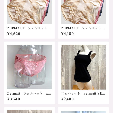
ZERMATT ツェルマット
ZERMATT ツェルマット
2187L デイリー兼サニタリ
2187 デイリー兼サニタリー
¥4,620
¥4,180
ーショーツ Lサイズ 日本製
ショーツ Ｍサイズ 日本
製
Zermatt ツェルマット z10
ツェルマット zermatt ZE81
72 ダブルリボンレースショ
78 日本製 国内生産 オー
¥3,740
¥7,480
ーツ Mサイズ
ガニックコットン 天然素材
綿100%使用 立体設計 体に
良い 安心 ストレッチ 伸
縮 ワンピース 20代ー70