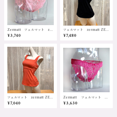
Zermatt ツェルマット z10
ツェルマット zermatt ZE81
72 ダブルリボンレースショ
78 日本製 国内生産 オー
¥3,740
¥7,480
ーツ Mサイズ
ガニックコットン 天然素材
綿100%使用 立体設計 体に
良い 安心 ストレッチ 伸
縮 ワンピース 20代ー70
代 ホワイト ブラック パ
ット入り ノンレースブラ付
キャミソール ZE8178 サイ
ズ：Lサイズ カラー：1.ホワ
イト、2.ブラック 価格：748
0円（送料無料）
ツェルマット zermatt ZE81
Zermatt ツェルマット z1
78 日本製 国内生産 オー
068 ハイレグ ローライズ
¥7,040
¥3,630
ガニックコットン 天然素
ショーツ Ｍサイズ 日本製
材 綿100%使用 立体設計
体に良い 安心 ストレッ
チ 伸縮 ワンピース 20代