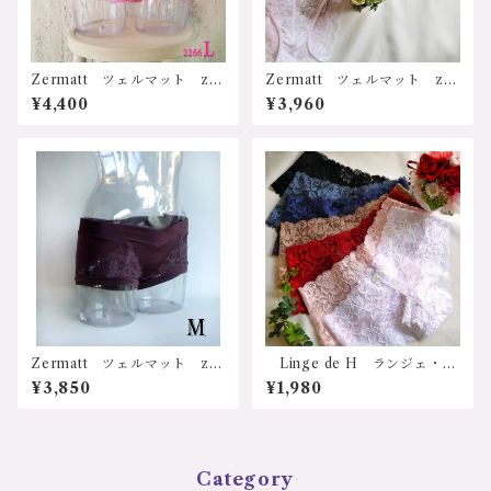
Zermatt ツェルマット z2
Zermatt ツェルマット z2
266L レース付サポートシ
397 レースショーツ M
¥4,400
¥3,960
ョーツ Lサイズ 日本製
サイズ 日本製
Zermatt ツェルマット z2
Linge de H ランジェ・
388m ヒップハング ローラ
ド・アッシュ 日本 RS714
¥3,850
¥1,980
イズサポートショーツ Mサ
総レース ヒップハングボク
イズ 日本製 サニタリーシ
サーショーツ サイズ：Ｍ・
ョーツ兼用
Ｌ 価格：1980円（送料無
料）
Category