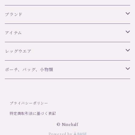
ブランド
リズ・シャルメル LISE CHARMEL
アイテム
C42 ULTRA FEMININ
オーバドゥ AUBADE
ブラ＆ボトムセット
レッグウエア
ランジェリーク L’ANGELIQUE
スリップ・ベビードール
ブランド
ポーチ、バッグ、小物類
girardi ジラルディ
ポール＆ジョー Paul＆Joe
タンガ
アイテム
マスク
プライバシーポリシー
Trasparenzeトラスパレンツェ
デザインストッキング・タイツ
LJT Les Jupons de Tess
ナイティ
洗剤
特定商取引法に基づく表記
定番ストッキング・タイツ
シバリス Sybaris
ショーツ
© Ninehalf
Powered by