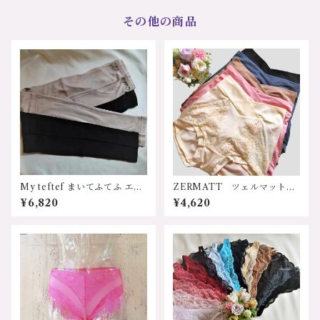
ー70代 ホワイト ブラッ
その他の商品
ク 全6色 パット入り ノン
レースブラ付キャミソール Z
E8178 サイズ：Ｍサイズ
カラー：ホワイト、ブラッ
ク、ブルーグレー、グレージ
ュ、ピンク、カーキ 価格：7
040円（送料無料）
My teftef まいてふてふ エア
ZERMATT ツェルマット
リーシリーズ シルクコット
2187L デイリー兼サニタリ
¥6,820
¥4,620
ン レギンス スパッツ
ーショーツ Lサイズ 日本製
ロングパンツ M、Lサイズ