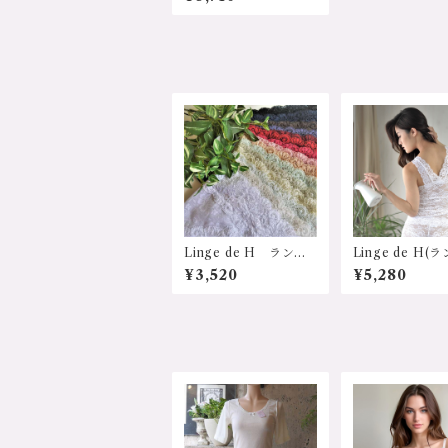
27 ELシリーズ、ソフ
トガードル サポート
ショーツ LLサイズ
Linge de H ランジ
Linge de H(
ェ・ド・アッシュ EL6
ェ・ド・アッシュ
¥3,520
¥5,280
27 ELシリーズ、ソフ
S732 EVAシ
トガードル サポート
ソフトブラ付
ショーツ Mサイズ
キャミソール 
ズ Ｌサイズ 
5280円（送料