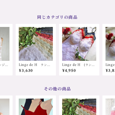
同じカテゴリの商品
ランジ
Linge de H ランジ
Linge de H (ランジ
Ling
) R
ェ・ド・アッシュ EL6
ェ・ド・アッシュ)日
ェ・ド
¥3,630
¥4,950
¥3,8
リーズ
27 ELシリーズ、ソフ
本 RS721 総レース
本 R
レース
トガードル サポート
パット付キャミソール
パッ
Ｍサイ
ショーツ Lサイズ
ブラ(ブラトップ）
サイ
価格：
サイズ：Ｍ・Ｌサイ
ズ 
無料）
ズ カラー：ホワイ
ト、
その他の商品
ト、ピンク、モカ、レ
ッド
ッド、ネイビー、ユー
ログ
ログレー、ブラック
価格：
価格：4950円（送料
無料
無料）