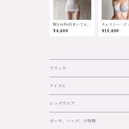
My teftef(まいてふて
チェスニー・ビ
ふ) AP010 ふわふ
ィ chasney be
¥4,400
¥15,400
わコットンシリーズ
”MATILDA
半袖シャツ
ズ オースト
インポートラン
ー 輸入下着 
矯正ブラ ボリ
アップ バスト
プ リフトアッ
寄せ 垂れ防止
乳 美胸 美し
ブランド
ト 細見え 
リボン 可愛い
シー 40代 5
0代 プレゼン
リズ・シャルメル LISE CHARMEL
アイテム
生日 クリスマ
ルー グローア
ラ CB3164/31 サ
C42 ULTRA FEMININ
ズ：85B~90D
オーバドゥ AUBADE
ブラ＆ボトムセット
レッグウエア
ー：バニラ/ブ
価格：15400
無料）
ランジェリーク L’ANGELIQUE
スリップ・ベビードール
ブランド
ポーチ、バッグ、小物類