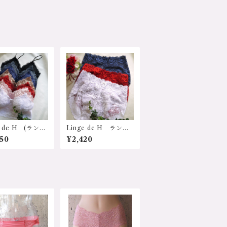
e de H (ランジ
Linge de H ランジ
・アッシュ)日
ェ・ド・アッシュ RS
50
¥2,420
S712 総レース
715 "RSシリーズ”
ト付ソフトブラ
日本 総ストレッチレ
ズ：Ｍ・Ｌサイ
ースショーツ サイ
カラー：ホワイ
ズ：Ｍサイズ、Ｌサイ
ピンク、モカ、レ
ズ 価格：2420円
、ネイビー、ユー
（送料無料）
レー、ブラック
3850円（送料
）