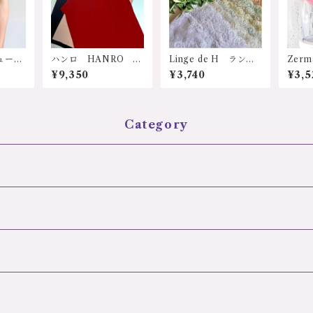
ューテ
ハンロ HANRO ス
Linge de H ランジ
Zer
auty
イス "COTTON SE
ェ・ド・アッシュ EL6
ト z
¥9,350
¥3,740
¥3,5
”シリー
AMLESS”シリーズ
27 ELシリーズ、ソフ
ースリ
ラリア
UIH-001 インポー
トガードル サポート
グタ
ジェリ
トランジェリー 輸入
ショーツ LLサイズ
日本
補正・
下着 コットン100%
ューム
天然素材 ワコー
Category
アッ
ル wacoal キャミ
プ 脇
ソール サイズ：XS
 育
サイズ、Ｓサイズ Ｍ
いバス
サイズ カラー：1.ホ
レース
ワイト、2.ベージュ、
 セク
3.ブラック、4.レッ
0代 6
ド 価格：9350円
ト 誕
（送料無料）
ス ブ
ップブ
イ
 カラ
ルー
円（送料