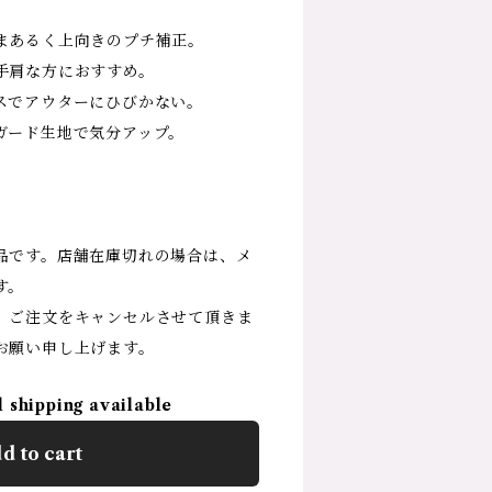
まあるく上向きのプチ補正。
手肩な方におすすめ。
スでアウターにひびかない。
ガード生地で気分アップ。
。
品です。店舗在庫切れの場合は、メ
す。
、ご注文をキャンセルさせて頂きま
お願い申し上げます。
l shipping available
d to cart