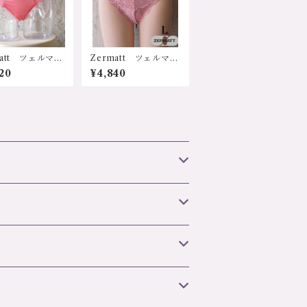
matt ツェルマッ
Zermatt ツェルマッ
2472 サイドレ
ト z1123L (旧1061)
20
¥4,840
ボン ヒップハン
レースショーツ L
ンガ Mサイズ
サイズ 日本製 ジャ
製
ストウェスト