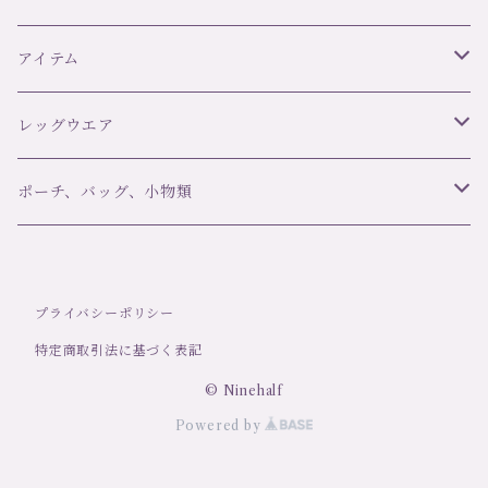
リズ・シャルメル LISE CHARMEL
アイテム
C42 ULTRA FEMININ
オーバドゥ AUBADE
ブラ＆ボトムセット
レッグウエア
ランジェリーク L’ANGELIQUE
スリップ・ベビードール
ブランド
ポーチ、バッグ、小物類
girardi ジラルディ
ポール＆ジョー Paul＆Joe
タンガ
アイテム
マスク
プライバシーポリシー
Trasparenzeトラスパレンツェ
デザインストッキング・タイツ
LJT Les Jupons de Tess
ナイティ
洗剤
特定商取引法に基づく表記
定番ストッキング・タイツ
シバリス Sybaris
ショーツ
© Ninehalf
Powered by
ソックス
コエミ COEMI
ブラ