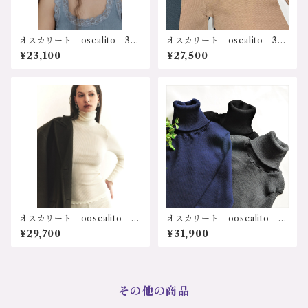
ズ：2ｻｲｽﾞ、3ｻｲｽﾞ カラー：
1.ユーログレー 価格：27500
円（送料無料）
オスカリート oscalito 341
オスカリート oscalito 341
0-gy イタリア インポー
6-sk イタリア インポー
¥23,100
¥27,500
ト 輸入ランジェリー 天然
ト 輸入ランジェリー 天然
素材 シルク メリノウール
素材 シルク メリノウール
吸湿性 放湿性 速乾性 保
吸湿性 放湿性 速乾性 保
温、保湿 冷え防止 乾燥防
温、保湿 冷え防止 乾燥防
止 寒さ対策 防寒 冷え
止 寒さ対策 防寒 冷え
症 敏感肌 低刺激 ストレ
症 敏感肌 低刺激 ストレ
スフリー 人に優しい フラ
スフリー 人に優しい フラ
ンス カレー レース ソフ
ンス カレー レース ソフ
ト サステナブル プレゼン
ト サステナブル プレゼン
ト ギフト 誕生日 クリス
ト ギフト 誕生日 クリス
マス 母の日 レース付リブ
マス 母の日 リブ長袖Ｖネ
タンクトップ 3410-gy サ
ックトップ 3416-sk サイ
イズ：2ｻｲｽﾞ、3ｻｲｽﾞ カラ
ズ：2ｻｲｽﾞ、3ｻｲｽﾞ カラー：
ー：1.ユーログレー 価格：2
1.スキン 2.ブラック 価格：
3100円（送料無料）
27500円（送料無料）
オスカリート ooscalito 3
オスカリート ooscalito 3
438wh イタリア インポー
438bk イタリア インポー
¥29,700
¥31,900
ト 輸入ランジェリー 天然
ト 輸入ランジェリー 天然
素材 シルク メリノウール
素材 シルク メリノウール
吸湿性 放湿性 速乾性 保
吸湿性 放湿性 速乾性 保
温、保湿 冷え防止 乾燥防
温、保湿 冷え防止 乾燥防
止 寒さ対策 防寒 冷え
止 寒さ対策 防寒 冷え
その他の商品
症 温熱 敏感肌 低刺激
症 敏感肌 低刺激 ストレ
ストレスフリー 人に優し
スフリー 人に優しい ソフ