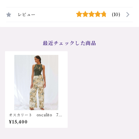
レビュー
(10)
最近チェックした商品
オスカリート oscalito 716
5 イタリア インポート 輸
¥15,400
入下着 Filoscozia コット
ン100% 天然素材 通気性
汗取り 清潔 体臭 敏感
肌 低刺激 20代 30代 40