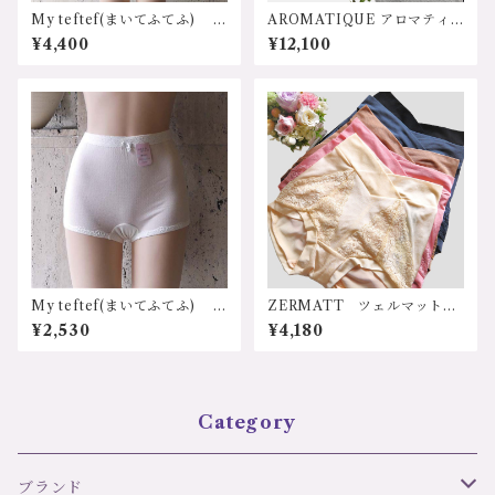
My teftef(まいてふてふ) A
AROMATIQUE アロマティ
P010 ふわふわコットンシリ
ーク J784AR 日本 シルク1
¥4,400
¥12,100
ーズ 半袖シャツ
00%天然素材 シルクリブキ
ャミソール M/Ｌサイズ 価
格：12100円（送料無料）
My teftef(まいてふてふ) ふ
ZERMATT ツェルマット
わふわコットンシリーズ 1分
2187 デイリー兼サニタリー
¥2,530
¥4,180
丈ショーツ
ショーツ Ｍサイズ 日本
製
Category
ブランド