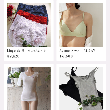
い ソフト 長袖シャツ サ
ト 長袖シャツ サステナブ
ステナブル プレゼント ギ
ル プレゼント ギフト 誕
フト 誕生日 クリスマス
生日 クリスマス 母の日
母の日 ホワイト リブ長袖
リブ長袖タートルネックトッ
タートルネックトップ 3438
プ 3438bk サイズ：2ｻｲ
wh サイズ：2ｻｲｽﾞ、3ｻｲ
ｽﾞ、3ｻｲｽﾞ カラー：1.ブラッ
ｽﾞ カラー：1.ホワイト 2.オ
ク 価格：31900円（送料無
レンジ 3.ボルドー 価格：2
料）
9700円（送料無料）
Linge de H ランジェ・ド・
Ayame アヤメ R119AY 日
アッシュ RS715 "RSシリー
本 オーガニックコットン使
¥2,420
¥6,600
ズ” 日本 総ストレッチレー
用 パット付トライアングル
スショーツ サイズ：Ｍサイ
ブラ サイズ：Ｍサイズ、Ｌ
ズ、Ｌサイズ 価格：2420円
サイズ カラー：1.ｳｸﾞｲｽ 2.ﾐ
（送料無料）
ﾓｻﾞ 3.ｱﾛｴ 4.ｱﾔﾒ 5.ｽｽ 価
格：6600円（送料無料）