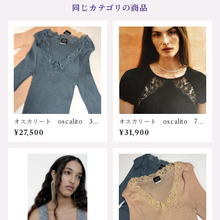
代 ストレスフリー 可愛
同じカテゴリの商品
い 運動 ジム トレーニン
グ カーキ ベージュ アメ
リカンスリーブ リブノース
リーブトップ 7165 ｻｲｽﾞ:2ｻ
ｲｽﾞ ３ｻｲｽﾞ カラー：1.カー
キ 2.ベージュ 価格：15400
円（送料無料）
オスカリート oscalito 341
オスカリート oscalito 770
6-gy イタリア インポー
1 イタリア インポート 輸
¥27,500
¥31,900
ト 輸入ランジェリー 天然
入下着 FILO SCOZIA コッ
素材 シルク メリノウール
トン100% 天然素材 リブコ
吸湿性 放湿性 速乾性 保
ットン半袖トップ サイズ：3
温、保湿 冷え防止 乾燥防
サイズ カラー：ブラック
止 寒さ対策 防寒 冷え
価格：31900円（送料無料）
症 敏感肌 低刺激 ストレ
スフリー 人に優しい フラ
ンス カレー レース ソフ
ト サステナブル プレゼン
ト ギフト 誕生日 クリス
マス 母の日 リブ長袖Ｖネ
ックトップ 3416-gy サイ