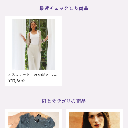
最近チェックした商品
オスカリート oscalito 716
6 イタリア インポート 輸
¥17,600
入下着 Filoscozia コット
ン100% 天然素材 通気性
汗取り 清潔 体臭 敏感
肌 低刺激 20代 30代 40
代 50代 シンプル ストレ
同じカテゴリの商品
スフリー 可愛い ホワイ
ト ブラック カーキ リブ
ノースリーブトップ 7166 ｻ
ｲｽﾞ:2ｻｲｽﾞ ３ｻｲｽﾞ カラー：
1.ホワイト 2.ベージュ 3.カー
キ 価格：17600円（送料無