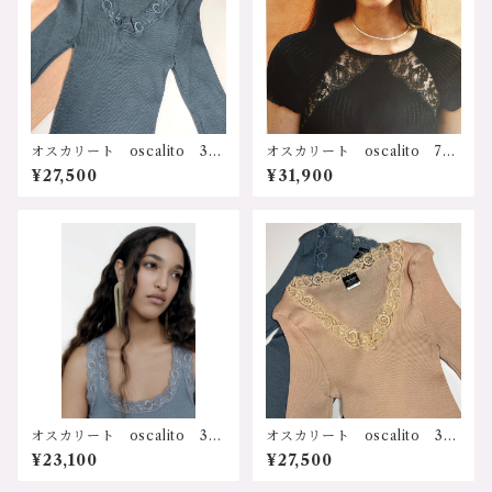
料）
オスカリート oscalito 341
オスカリート oscalito 770
6-gy イタリア インポー
1 イタリア インポート 輸
¥27,500
¥31,900
ト 輸入ランジェリー 天然
入下着 FILO SCOZIA コッ
素材 シルク メリノウール
トン100% 天然素材 リブコ
吸湿性 放湿性 速乾性 保
ットン半袖トップ サイズ：3
温、保湿 冷え防止 乾燥防
サイズ カラー：ブラック
止 寒さ対策 防寒 冷え
価格：31900円（送料無料）
症 敏感肌 低刺激 ストレ
スフリー 人に優しい フラ
ンス カレー レース ソフ
ト サステナブル プレゼン
ト ギフト 誕生日 クリス
マス 母の日 リブ長袖Ｖネ
ックトップ 3416-gy サイ
ズ：2ｻｲｽﾞ、3ｻｲｽﾞ カラー：
1.ユーログレー 価格：27500
円（送料無料）
オスカリート oscalito 341
オスカリート oscalito 341
0-gy イタリア インポー
6-sk イタリア インポー
¥23,100
¥27,500
ト 輸入ランジェリー 天然
ト 輸入ランジェリー 天然
素材 シルク メリノウール
素材 シルク メリノウール