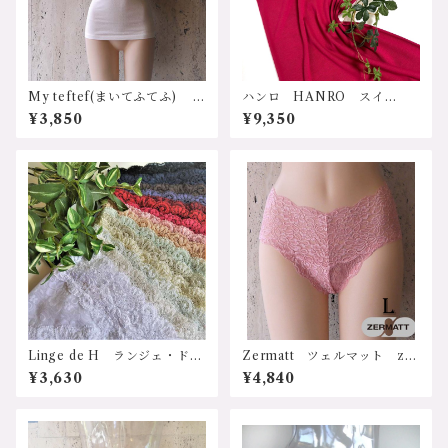
9700円（送料無料）
My teftef(まいてふてふ) ふ
ハンロ HANRO スイ
わふわコットンシリーズ タ
ス "COTTON SEAMLES
¥3,850
¥9,350
ンクトップ ノースリーブ
S”シリーズ UIH-001 イン
ポートランジェリー 輸入下
着 コットン100% 天然素
材 シルケット加工 ワコー
ル wacoal キャミソール
UIH-001WI サイズ：XSサ
イズ、Ｓサイズ カラー：ワ
イン 価格：9350円（送料無
料）
Linge de H ランジェ・ド・
Zermatt ツェルマット z11
アッシュ EL627 ELシリー
23L (旧1061) レースショー
¥3,630
¥4,840
ズ、ソフトガードル サポー
ツ Lサイズ 日本製 ジャ
トショーツ Lサイズ
ストウェスト