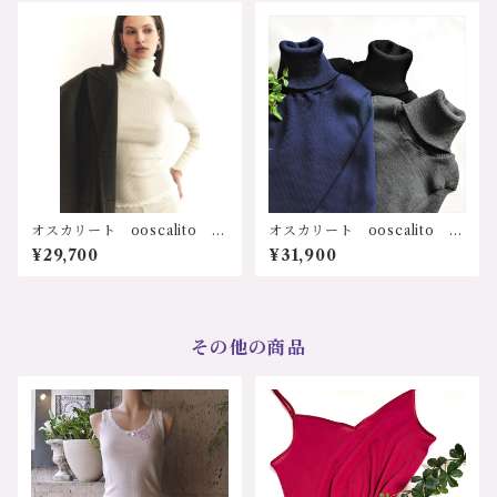
吸湿性 放湿性 速乾性 保
吸湿性 放湿性 速乾性 保
温、保湿 冷え防止 乾燥防
温、保湿 冷え防止 乾燥防
止 寒さ対策 防寒 冷え
止 寒さ対策 防寒 冷え
症 敏感肌 低刺激 ストレ
症 敏感肌 低刺激 ストレ
スフリー 人に優しい フラ
スフリー 人に優しい フラ
ンス カレー レース ソフ
ンス カレー レース ソフ
ト サステナブル プレゼン
ト サステナブル プレゼン
ト ギフト 誕生日 クリス
ト ギフト 誕生日 クリス
マス 母の日 レース付リブ
マス 母の日 リブ長袖Ｖネ
タンクトップ 3410-gy サ
ックトップ 3416-sk サイ
イズ：2ｻｲｽﾞ、3ｻｲｽﾞ カラ
ズ：2ｻｲｽﾞ、3ｻｲｽﾞ カラー：
ー：1.ユーログレー 価格：2
1.スキン 2.ブラック 価格：
3100円（送料無料）
27500円（送料無料）
オスカリート ooscalito 3
オスカリート ooscalito 3
438wh イタリア インポー
438bk イタリア インポー
¥29,700
¥31,900
ト 輸入ランジェリー 天然
ト 輸入ランジェリー 天然
素材 シルク メリノウール
素材 シルク メリノウール
吸湿性 放湿性 速乾性 保
吸湿性 放湿性 速乾性 保
温、保湿 冷え防止 乾燥防
温、保湿 冷え防止 乾燥防
止 寒さ対策 防寒 冷え
止 寒さ対策 防寒 冷え
その他の商品
症 温熱 敏感肌 低刺激
症 敏感肌 低刺激 ストレ
ストレスフリー 人に優し
スフリー 人に優しい ソフ
い ソフト 長袖シャツ サ
ト 長袖シャツ サステナブ
ステナブル プレゼント ギ
ル プレゼント ギフト 誕
フト 誕生日 クリスマス
生日 クリスマス 母の日
母の日 ホワイト リブ長袖
リブ長袖タートルネックトッ
タートルネックトップ 3438
プ 3438bk サイズ：2ｻｲ
wh サイズ：2ｻｲｽﾞ、3ｻｲ
ｽﾞ、3ｻｲｽﾞ カラー：1.ブラッ
ｽﾞ カラー：1.ホワイト 2.オ
ク 価格：31900円（送料無
レンジ 3.ボルドー 価格：2
料）