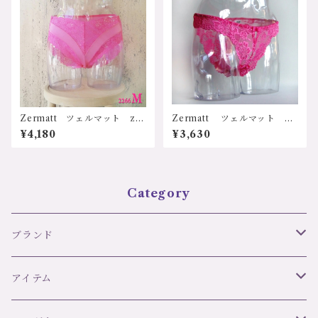
Zermatt ツェルマット z2
Zermatt ツェルマット z1
266M レース付サポートシ
068 ハイレグ ローライズ
¥4,180
¥3,630
ョーツ Mサイズ 日本製
ショーツ Ｍサイズ 日本製
Category
ブランド
リズ・シャルメル LISE CHARMEL
アイテム