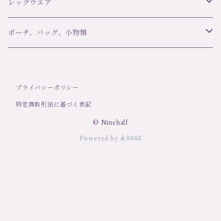
C42 ULTRA FEMININ
オーバドゥ AUBADE
ブラ＆ボトムセット
レッグウエア
ランジェリーク L’ANGELIQUE
スリップ・ベビードール
ブランド
ポーチ、バッグ、小物類
girardi ジラルディ
ポール＆ジョー Paul＆Joe
タンガ
アイテム
マスク
プライバシーポリシー
Trasparenzeトラスパレンツェ
デザインストッキング・タイツ
LJT Les Jupons de Tess
ナイティ
洗剤
特定商取引法に基づく表記
定番ストッキング・タイツ
シバリス Sybaris
ショーツ
© Ninehalf
Powered by
ソックス
コエミ COEMI
ブラ
シモームペレール ＳＩＭＯＮＥ ＰＥＲＥＬＥ
キャミソール
リトラッティ RITRATTI
トップス