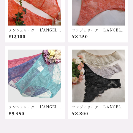
1.ﾌｫｷﾞｰﾛｰｽﾞ 2.ﾐﾝﾄｸﾞﾘｰﾝ 3.
トブラ LIAA157 サイズ：B7
ｼｬﾙﾄﾞﾝ 価格：15400円（送
0-75 C65-80 カラー：1.ラ
料無料）
イトグレー 2.レモンイエロ
ー 3.アプリコット 価格：1
4300円（送料無料）
ランジェリーク L'ANGELI
ランジェリーク L'ANGELI
QUE ”CAPRICHOSA"（気
QUE ”CAPRICHOSA"（気
¥12,100
¥8,250
まぐれな）日本 ストレッチ
まぐれな）日本 ストレッチ
レース レースフリル 花
レース 総レース 花柄 ソフ
柄 軽い ソフトな着け心
トなはき心地 リラックス
地 バストに優しい 自然
ラインが出ない 美しいヒッ
リラックス 寝る時ブラ ソ
プライン ストレスフリー 2
フトブラ 20代 30代 40
0代 30代 40代 50代 6
代 50代 60代 可愛い 美
0代 可愛い セクシー デイ
しいバスト デイリー使用
リー使用 オシャレアイテ
ソフトブラ 三角ブラ グレ
ム グレー イエロー レッ
ー イエロー レッド ノン
ド タンガ LIAＨ557 サイ
ワイヤーノンパテットブラ L
ズ：Mサイズ、Lサイズ カラ
IAA857 サイズ：Mサイズ、L
ー：1.ライトグレー 2.レモン
サイズ カラー：1.ライトグレ
イエロー 3.アプリコット 価
ー 2.レモンイエロー 3.アプ
格：8250円（送料無料）
リコット 価格：12100円（送
料無料）
ランジェリーク L'ANGELI
ランジェリーク L'ANGELI
QUE ”PATHOS”シリーズ
QUE NEWテラスシリー
¥9,350
¥8,800
日本 リバーレース 花柄
ズ Terrace 日本 リバー
可愛い 高級 ソフト 美し
レース ソフト 綿100% 天
い 機能性 実用性 安心
竺 天然素材 お肌に優し
体に優しい リラックス 30
い ラインが出ない 可愛