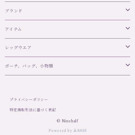
ブランド
リズ・シャルメル LISE CHARMEL
アイテム
C42 ULTRA FEMININ
オーバドゥ AUBADE
ブラ＆ボトムセット
レッグウエア
ランジェリーク L’ANGELIQUE
スリップ・ベビードール
ブランド
ポーチ、バッグ、小物類
girardi ジラルディ
ポール＆ジョー Paul＆Joe
タンガ
アイテム
マスク
プライバシーポリシー
Trasparenzeトラスパレンツェ
デザインストッキング・タイツ
LJT Les Jupons de Tess
ナイティ
洗剤
特定商取引法に基づく表記
定番ストッキング・タイツ
シバリス Sybaris
ショーツ
© Ninehalf
Powered by