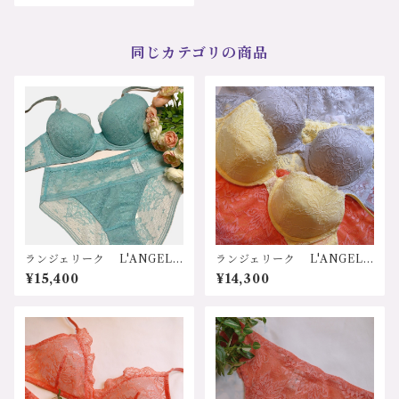
レース 総レース レースフ
リル 花柄 軽い ソフトな
はき心地 自然 リラック
ス ラインが出ない ストレ
同じカテゴリの商品
スフリー 20代 30代 40
代 50代 60代 70代 可愛
い セクシー ヒップを包
む デイリー使用 グレー
イエロー レッド スタンダ
ードショーツ LIAH157 サイ
ズ：Mサイズ、Lサイズ カラ
ー：1.ライトグレー 2.レモン
イエロー 3.アプリコット 価
格：8800円（送料無料）
ランジェリーク L'ANGELI
ランジェリーク L'ANGELI
QUE ”PATHOS”シリーズ
QUE ”CAPRICHOSA"（気
¥15,400
¥14,300
日本 リバーレース 花柄
まぐれな）日本 ストレッチ
可愛い 軽い 美バスト バ
レース 軽い着け心地 バス
ストアップ 機能性 実用
トに優しい バストアップ
性 安心 体に優しい リラ
リフトアップ ボリュームア
ックス 30代 40代 50代
ップ はみ肉防止 脇肉流れ
60代 ローズ ミント パー
防止 可愛い 美しいバス
プル プレゼント ワイヤー
ト デイリー使用 グレー
入りパットブラ LICA174
イエロー レッド パットポ
サイズ：B70-F75 カラー：
ケット付 ３/４カップパテッ