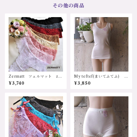
代 40代 50代 60代 ロ
い セクシー プレゼント
その他の商品
ーズ ミント パープル プ
誕生日 クリスマス タン
レゼント スタンダードショ
ガ LITH527 サイズ：M・
ーツ LICH174 サイズ：M.
Ｌサイズ カラー：1.ﾊﾟｳﾀﾞｰ
L. XL カラー：1.ﾌｫｷﾞｰﾛｰ
ﾋﾟﾝｸ、2.ｸﾘｰﾑ、3.ﾅｲﾄｸﾞﾚｰ 価
ｽﾞ 2.ﾐﾝﾄｸﾞﾘｰﾝ 3.ｼｬﾙﾄﾞﾝ
格：8800円（送料無料）
価格：9350円（送料無料）
Zermatt ツェルマット z10
My teftef(まいてふてふ) ふ
74 ストレッチレース ヒップ
わふわコットンシリーズ タ
¥3,740
¥3,850
ハングタンガ Mサイズ 日
ンクトップ ノースリーブ
本製